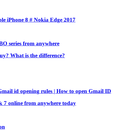
 iPhone 8 # Nokia Edge 2017
BO series from anywhere
y? What is the difference?
Gmail id opening rules | How to open Gmail ID
ek 7 online from anywhere today
on