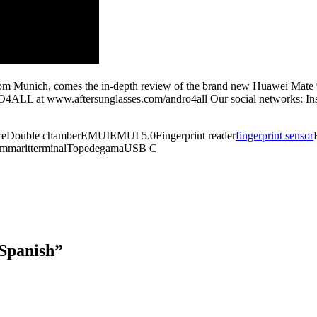
ight from Munich, comes the in-depth review of the brand new H
at www.aftersunglasses.com/andro4all Our social networks: Insta
iceDouble chamberEMUIEMUI 5.0Fingerprint reader
fingerprint sensor
mmaritterminalTopedegamaUSB C
 Spanish
”