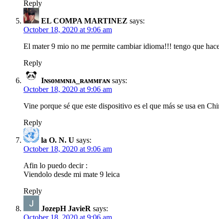
Reply
EL COMPA MARTINEZ
says:
October 18, 2020 at 9:06 am
El mater 9 mio no me permite cambiar idioma!!! tengo que hacerl
Reply
Iɴsᴏᴍᴍɴɪᴀ_ʀᴀᴍᴍғᴀɴ
says:
October 18, 2020 at 9:06 am
Vine porque sé que este dispositivo es el que más se usa en Chi
Reply
la O. N. U
says:
October 18, 2020 at 9:06 am
Afin lo puedo decir :
Viendolo desde mi mate 9 leica
Reply
JozepH JavieR
says:
October 18, 2020 at 9:06 am