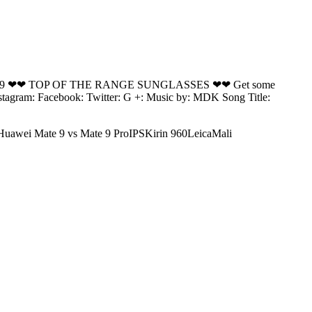
uawei Mate 9 ❤❤ TOP OF THE RANGE SUNGLASSES ❤❤ Get some
gram: Facebook: Twitter: G +: Music by: MDK Song Title:
Huawei Mate 9 vs Mate 9 ProIPSKirin 960LeicaMali