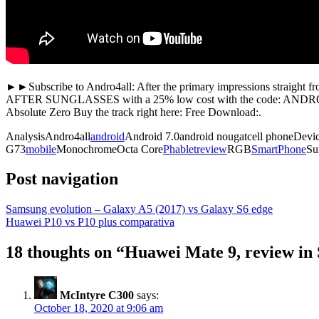
►►Subscribe to Andro4all: After the primary impressions stra
AFTER SUNGLASSES with a 25% low cost with the code: ANDRO4ALL 
Absolute Zero Buy the track right here: Free Download:.
AnalysisAndro4all
android
Android 7.0android nougatcell phoneDev
G73
mobile
MonochromeOcta Core
Phablet
review
RGB
SmartPhone
Su
Post navigation
Samsung evolution – Galaxy A5 (2017) vs Galaxy S6 edge
Huawei P10 vs P10 plus comparativa
18 thoughts on “
Huawei Mate 9, review in
McIntyre C300
says:
October 18, 2020 at 9:06 am